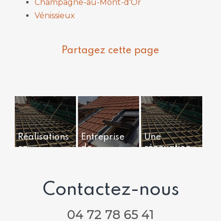
Champagne-au-Mont-d'Or
Vénissieux
Réalisations
Entreprise
Une
en
de
rénovation
rénovations
couverture
minutieuse
de toitures
et zinguerie
de votre
pour
toiture
Contactez-nous
travaux de
rénovation
04 72 78 65 41
de toiture à