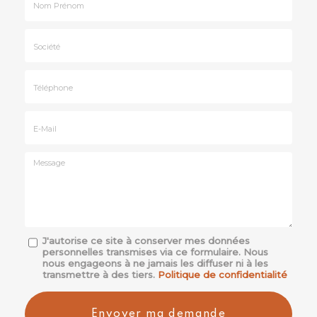
Nom
&
Prénom
Société
*
:
Téléphone
E-
mail
*
Message
J'autorise ce site à conserver mes données
personnelles transmises via ce formulaire. Nous
:
nous engageons à ne jamais les diffuser ni à les
*
transmettre à des tiers.
Politique de confidentialité
Acceptation
RGPD
Envoyer ma demande