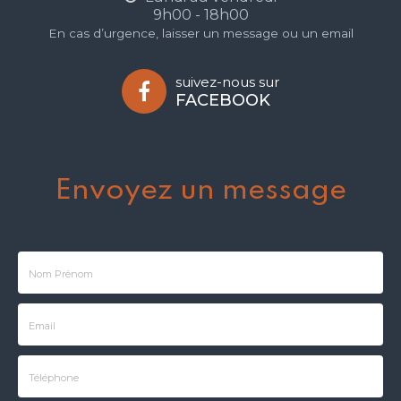
9h00 - 18h00
En cas d’urgence, laisser un message ou un email
suivez-nous sur
FACEBOOK
Envoyez un message
Nom
-
Prénom
Email
:
: