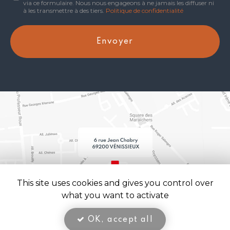
via ce formulaire. Nous nous engageons à ne jamais les diffuser ni
:
à les transmettre à des tiers.
Politique de confidentialité
*
Acceptation
RGPD
Envoyer
*
This site uses cookies and gives you control over
what you want to activate
OK, accept all