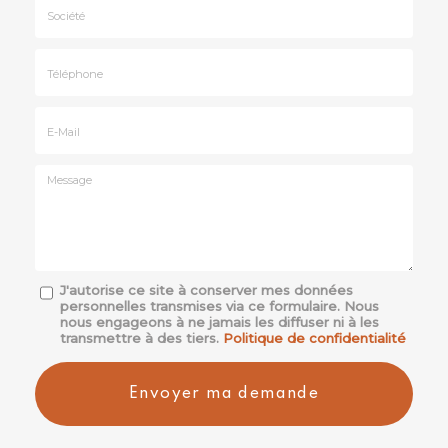
&
Prénom
Société
*
:
Téléphone
E-
mail
*
Message
J'autorise ce site à conserver mes données
personnelles transmises via ce formulaire. Nous
:
nous engageons à ne jamais les diffuser ni à les
*
transmettre à des tiers.
Politique de confidentialité
Acceptation
RGPD
Envoyer ma demande
*