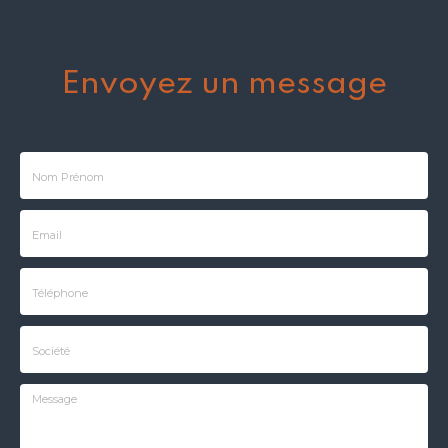
Envoyez un message
Nom
-
Prénom
Email
:
:
*
*
Tél.
:
*
Société
: