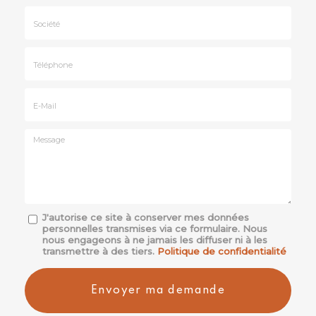
Nom
&
Prénom
Société
*
:
Téléphone
E-
mail
*
Message
J'autorise ce site à conserver mes données
personnelles transmises via ce formulaire. Nous
:
nous engageons à ne jamais les diffuser ni à les
*
transmettre à des tiers.
Politique de confidentialité
Acceptation
RGPD
Envoyer ma demande
*