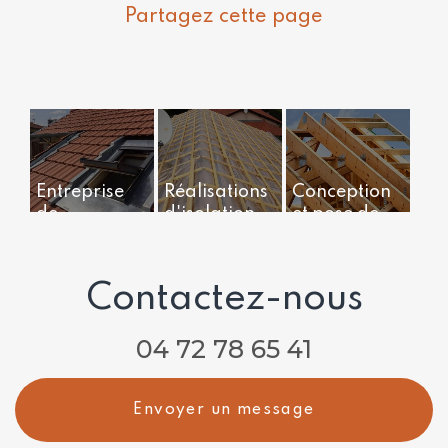
Entreprise
Réalisations
Conception
de
d'isolation
et pose de
couverture
de toitures
charpente
et zinguerie
traditionnelle
pour
sur mesure
Contactez-nous
travaux de
rénovation
04 72 78 65 41
de toiture à
Lyon
Envoyer un message