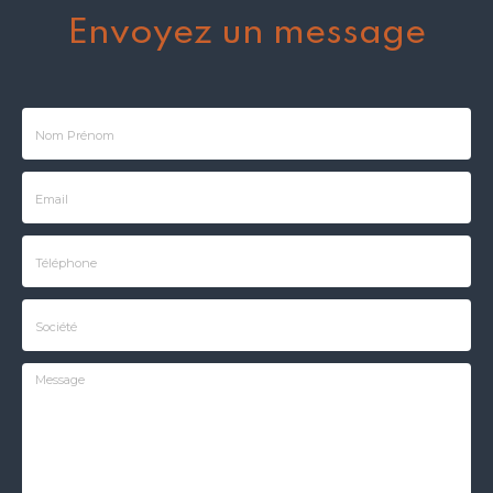
Envoyez un message
Nom
-
Prénom
Email
:
:
*
*
Tél.
:
*
Société
: