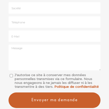
Nom
&
Prénom
Société
*
:
Téléphone
E-
mail
*
Message
J'autorise ce site à conserver mes données
personnelles transmises via ce formulaire. Nous
:
nous engageons à ne jamais les diffuser ni à les
*
transmettre à des tiers.
Politique de confidentialité
Acceptation
RGPD
Envoyer ma demande
*